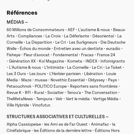
Références
MÉDIAS —
60 Millions de Consommateurs • AEF • L'autisme & nous • Beaux-
Arts • Compliances • La Croix • La Déferlante • Désoriental • La
Corneille • La Disparition • Le Cri • Les Surligneurs • Die Deutsche
Welle • Échos du monde • Entretien avec un dentiste • euradio •
Fisheye • Fleur d'avocat • Fondamental • Fracas • France 24
• Génération XX • Koï Magazine • Kometa • INDEX • Infomigrants
• L'Autisme & nous • L'Intimiste • La Corneille • Le Cri • Le Ticket •
Les 3 Ours • Les Jours • L'Herbier parisien • Libération • Louie
Media • Maze • musae • Novethic Essentiel • Oldyssey • Pays •
Petaouchnok • POLITICO Europe • Reporters sans frontières •
Revue K • RFI • Rural • Socialter • Tenou'a • The Conversation •
TheMetaNews • Tempura • Veìr • Vert le média • Vertige Média •
Ville Hybride • Vinofutur.
STRUCTURES ASSOCIATIVES ET CULTURELLES —
Alpha Cassiopeiae
• les Ami·es de Far Ouest • Animafac • la
Cinéfabrique • les Éditions de la dernière lettre • Éditions Hors